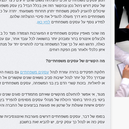
המון עסקים משפחתיים זוכים להצלחה משום שהם יודעים כיצד לנצל 
של עסק דורש ניהול נכון ובהקשר הזה אין בכלל הבדל בין עסק משפחת
שיכולים להעניק לעסק משפחתי יתרון תחרותי משמעותי. יתרה על כך
משפחתיים היא דרך מעולה להגדיל את סיכויי ההצלחה שלהם.
למידע נוסף על עסקים משפחתיים
לחץ כאן
.
מה שהכי מאפיין עסקים משפחתיים זו המעורבות הצמודה מצד כל ב
ולבעלים אינטרס ברור ומובהק יותר בהשוואה לכל עובד אחר, עם 
כאלה, הדגש הוא על כך שכל המשפחה צריכה להתגייס יחד על מנת 
איזון כלכלי ולאחר מכן הפקת רווחים.
מה הקשיים של עסקים משפחתיים?
חלוקת תפקידים ברורה עוזרת לנהל
עסקים משפחתיים
גם בטווח הקצ
שבדרך כלל קל יותר לנהל ישיבות סביב נושאים שונים שקשורים אל ה
או לויאליות. בזכות קשרי הדם בין בני המשפחה, עסקים משפחתיים זו
מנגד, אי אפשר להתעלם מהקשיים שאיתם מתמודדים סוגים שונים של
ביטוי בין היתר בחוסר היכולת של מנהלי עסקים מסוימים להפריד בין
יחסים אישיות שעולות על שרטון ואז פוגעות בביצועים של החברה וה
בסופו של דבר, עסקים משפחתיים דורשים מעורבות ואינטנסיביות ש
עסק כזה או לנהל כך עסק קיים, יש להביא זאת בחשבון.