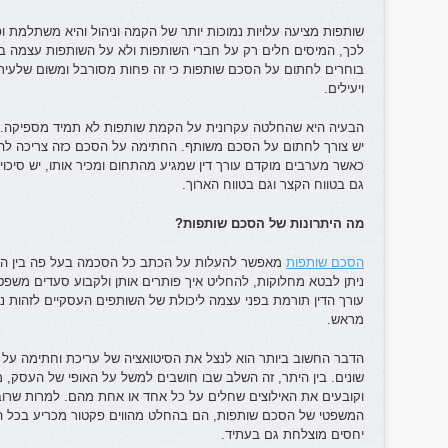
שותפות מציעה עלויות נמוכות יותר של הקמה וניהול והיא משתלמת
לכך, המיסים חלים רק על חברי השותפות ולא על השותפות עצמה בת
בוחרים לחתום על הסכם שותפות כי זה פחות מסורבל ומשום שלעית
ויעילים.
הבעיה היא שהחלטה עקרונית על הקמת שותפות לא תמיד מספיקה. א
יש צורך לחתום על הסכם משותף. החתימה על הסכם כזה צריכה להתבצ
כאשר מערבים מוקדם עורך דין שמגיע מהתחום ומכיר אותו, יש סיכוי
גם בטווח הקצר וגם בטווח הארוך.
מה היתרונות של הסכם שותפות?
הסכם שותפות
מאפשר להעלות על הכתב כל הסכמה בעל פה בין הצ
ניתן לבטא מחלוקות, להחליט איך פותרים אותן ולקבוע סעדים משפטי
עורך הדין תורמת בפני עצמה ליכולת של השותפים העסקיים לזהות נ
מראש.
הדבר החשוב ביותר הוא לנצל את הסיטואציה של עריכת וחתימה על
שונים. בין היתר, זה השלב שבו חושבים למשל על האופי של העסק, 
וקובעים את האילוצים שחלים על כל אחד או אחת מהם. למרות שרוב
המשפטי של הסכם שותפות, הם בהחלט מהווים פקטור מכריע בכל ה
יחסים מוצלחת גם בעתיד.